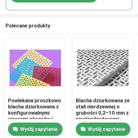
Polecane produkty
Do domu
Powlekana proszkowo
Blacha dziurkowana ze
blacha dziurkowana z
stali nierdzewnej o
konfigurowalnymi
grubości 0,2–10 mm z
Produkty
wzorami otworów i
niestandardowymi
odpornością na
wzorami otworów do
Wyślij zapytanie
Wyślij zapytanie
korozję dla
urządzeń
Pokaz VR
architektury i
przemysłowych i