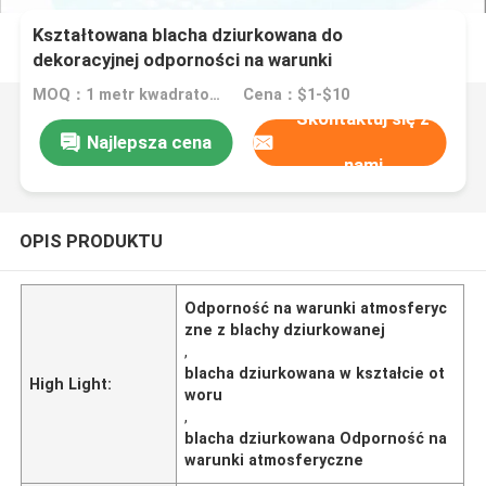
Kształtowana blacha dziurkowana do
dekoracyjnej odporności na warunki
atmosferyczne
MOQ：1 metr kwadratowy
Cena：$1-$10
Skontaktuj się z
Najlepsza cena
nami
OPIS PRODUKTU
Odporność na warunki atmosferyc
zne z blachy dziurkowanej
,
blacha dziurkowana w kształcie ot
High Light:
woru
,
blacha dziurkowana Odporność na
warunki atmosferyczne