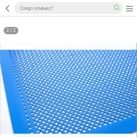
2
/
2