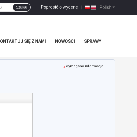
Poprosić o wycenę
|
Polish
Szukaj
ONTAKTUJ SIĘ Z NAMI
NOWOŚCI
SPRAWY
wymagana informacja