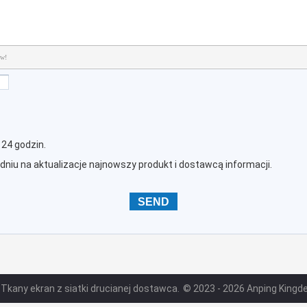
ów!
24 godzin.
iu na aktualizacje najnowszy produkt i dostawcą informacji.
 Tkany ekran z siatki drucianej dostawca.
© 2023 - 2026 Anping Kingdel