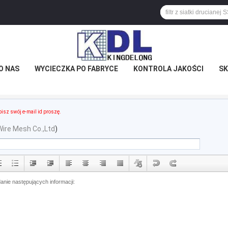
O NAS
WYCIECZKA PO FABRYCE
KONTROLA JAKOŚCI
SK
isz swój e-mail id proszę.
Wire Mesh Co.,Ltd
)