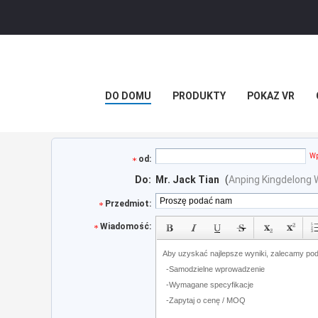
DO DOMU
PRODUKTY
POKAZ VR
Wp
od:
Do:
Mr. Jack Tian
(
Anping Kingdelong 
Przedmiot:
Wiadomość: