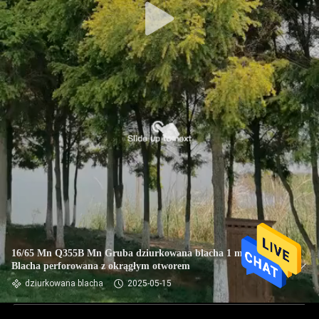
16/65 Mn Q355B Mn Gruba dziurkowana blacha 1 mm
Blacha perforowana z okrągłym otworem
dziurkowana blacha
2025-05-15