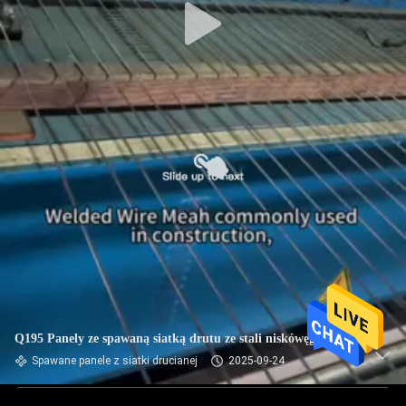
Q195 Panely ze spawaną siatką drutu ze stali niskówęglowej
Spawane panele z siatki drucianej
2025-09-24