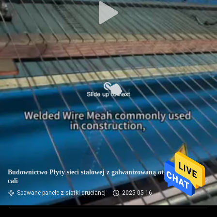
Budownictwo Płyty sieci stalowej z galwanizowaną otworem 3
cali
Spawane panele z siatki drucianej
2025-05-16