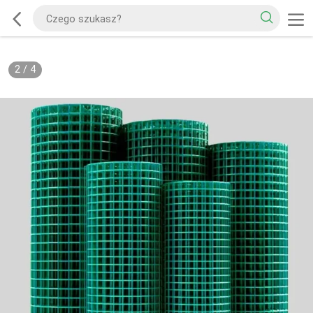
2
/
4