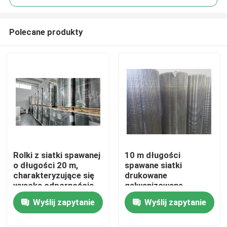
Polecane produkty
Rolki z siatki spawanej
10 m długości
Do domu
o długości 20 m,
spawane siatki
charakteryzujące się
drukowane
wysoką odpornością
galwanizowane,
Produkty
na korozję, idealne do
odporne na korozję,
Wyślij zapytanie
Wyślij zapytanie
wzmacniania
do projektów
ogrodzeń i rozwiązań
bezpieczeństwa i
Pokaz VR
zabezpieczających
budowy