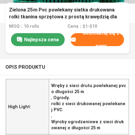
Zielona 25m Pvc powlekany siatka drukowana
rolki tkanina sprzętowa z prostą krawędzią dla
ogrodzeń
MOQ：10 rolls
Cena：$1-$10
Skontaktuj się z
Najlepsza cena
nami
OPIS PRODUKTU
Wręby z sieci drutu powlekanej pvc
o długości 25 m
,
Ogrody
,
rolki z sieci drukowanej powlekane
High Light:
j PVC
,
Wyroby ogrodzeniowe z sieci druk
owanej o długości 25 m