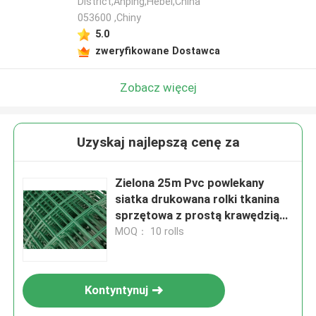
District,Anping,Hebei,China
053600 ,Chiny
5.0
zweryfikowane Dostawca
Zobacz więcej
Uzyskaj najlepszą cenę za
Zielona 25m Pvc powlekany
siatka drukowana rolki tkanina
sprzętowa z prostą krawędzią
dla ogrodzeń
MOQ： 10 rolls
Kontyntynuj