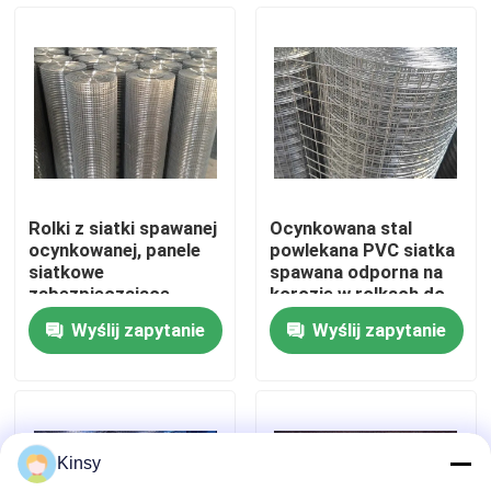
O nas
Wycieczka po fabryce
Kontrola jakości
Rolki z siatki spawanej
Ocynkowana stal
ocynkowanej, panele
powlekana PVC siatka
Skontaktuj się z nami
siatkowe
spawana odporna na
zabezpieczające,
korozję w rolkach do
odpowiednie do
ogrodzeń
Wyślij zapytanie
Wyślij zapytanie
ogrodzeń
przemysłowych i
Nowości
przemysłowych,
budownictwa
zagród rolniczych i
barier ochronnych,
Sprawy
trwałe
Kinsy
Tkany ekran z siatki drucianej