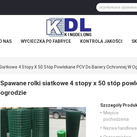
O NAS
WYCIECZKA PO FABRYCE
KONTROLA JAKOŚCI
SK
Siatkowe 4 Stopy X 50 Stóp Powlekane PCV Do Bariery Ochronnej W O
Spawane rolki siatkowe 4 stopy x 50 stóp pow
ogrodzie
Szczegóły Produk
Miejsce
pochodzenia:
Nazwa handlowa