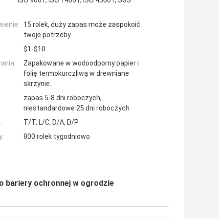
ISO 9001, ISO 14001, ISO 45001, SGS
ienie:
15 rolek, duży zapas może zaspokoić
twoje potrzeby
$1-$10
ania:
Zapakowane w wodoodporny papier i
folię termokurczliwą w drewniane
skrzynie.
zapas 5-8 dni roboczych,
niestandardowe 25 dni roboczych
:
T/T, L/C, D/A, D/P
y:
800 rolek tygodniowo
o bariery ochronnej w ogrodzie