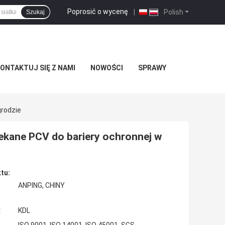
Poprosić o wycenę
|
Polish
Szukaj
ONTAKTUJ SIĘ Z NAMI
NOWOŚCI
SPRAWY
grodzie
lekane PCV do bariery ochronnej w
tu:
ANPING, CHINY
:
KDL