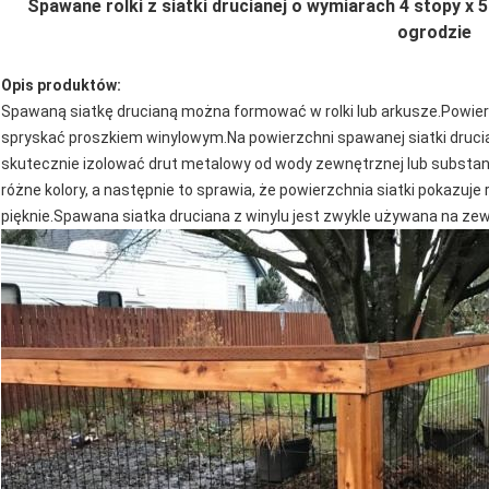
Spawane rolki z siatki drucianej o wymiarach 4 stopy x 
ogrodzie
Opis produktów:
Spawaną siatkę drucianą można formować w rolki lub arkusze.Powier
spryskać proszkiem winylowym.Na powierzchni spawanej siatki druci
skutecznie izolować drut metalowy od wody zewnętrznej lub substanc
różne kolory, a następnie to sprawia, że ​​powierzchnia siatki pokazuj
pięknie.Spawana siatka druciana z winylu jest zwykle używana na zew