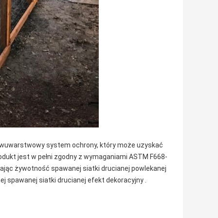
dwuwarstwowy system ochrony, który może uzyskać
rodukt jest w pełni zgodny z wymaganiami ASTM F668-
jąc żywotność spawanej siatki drucianej powlekanej
pawanej siatki drucianej efekt dekoracyjny .