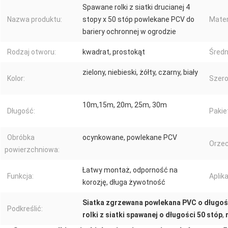
Spawane rolki z siatki drucianej 4
Nazwa produktu:
stopy x 50 stóp powlekane PCV do
Mater
bariery ochronnej w ogrodzie
Rodzaj otworu:
kwadrat, prostokąt
Średn
zielony, niebieski, żółty, czarny, biały
Kolor:
Szero
10m,15m, 20m, 25m, 30m
Długość:
Pakie
Obróbka
ocynkowane, powlekane PCV
Orzec
powierzchniowa:
Łatwy montaż, odporność na
Funkcja:
Aplika
korozję, długa żywotność
Siatka zgrzewana powlekana PVC o długoś
Podkreślić:
rolki z siatki spawanej o długości 50 stóp
,