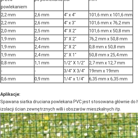
powlekaniem
2,2 mm
2,6 mm
4" x 4"
101,6 mm x 101,6 mm
2,2 mm
2,6 mm
4" x 3"
101,6 mm x 76,2 mm
2,0 mm
2,5 mm
4" X 2"
101,6 mm x 50,8 mm
1,9 mm
2,4 mm
3" X 2"
76,2 mm x 50,8 mm
1,9 mm
2,4 mm
2" X 2"
0,8 mm x 50,8 mm
1,9 mm
2,4 mm
2" X 1"
50,8 mm x 25,4 mm
0,8 mm
1,1 mm
1/2" X 1/2"
2,7 mm x 12,7 mm
-
-
3/4" X 3/4"
19mm x 19mm
0,6 mm
0,9 mm
1/4" x 1/4"
6,35 mm x 6,35 mm
Aplikacje:
Spawana siatka druciana powlekana PVC jest stosowana głównie do h
izolacji ścian zewnętrznych willi i obszarów mieszkalnych itp.