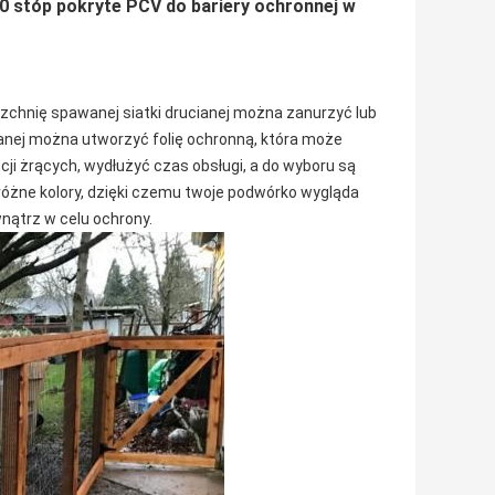
50 stóp pokryte PCV do bariery ochronnej w
zchnię spawanej siatki drucianej można zanurzyć lub
anej można utworzyć folię ochronną, która może
ji żrących, wydłużyć czas obsługi, a do wyboru są
e różne kolory, dzięki czemu twoje podwórko wygląda
nątrz w celu ochrony.