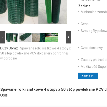
Orzecznictwo:
Zapłata:
Minimalne zamów
Cena:
Szczegóły pakow
Czas dostawy:
Duży Obraz :
Spawane rolki siatkowe 4 stopy x
50 stóp powlekane PCV do bariery ochronnej
w ogrodzie
Zasady płatności
Możliwość Suppl
Kontakt
Spawane rolki siatkowe 4 stopy x 50 stóp powlekane PCV d
Opis