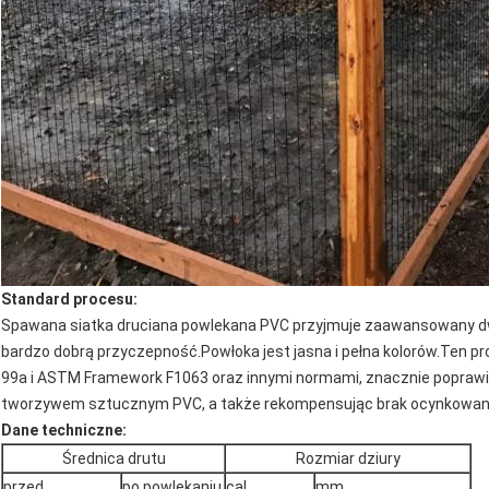
Standard procesu:
Spawana siatka druciana powlekana PVC przyjmuje zaawansowany 
bardzo dobrą przyczepność.Powłoka jest jasna i pełna kolorów.Ten p
99a i ASTM Framework F1063 oraz innymi normami, znacznie poprawia
tworzywem sztucznym PVC, a także rekompensując brak ocynkowanej s
Dane techniczne:
Średnica drutu
Rozmiar dziury
przed
po powlekaniu
cal
mm