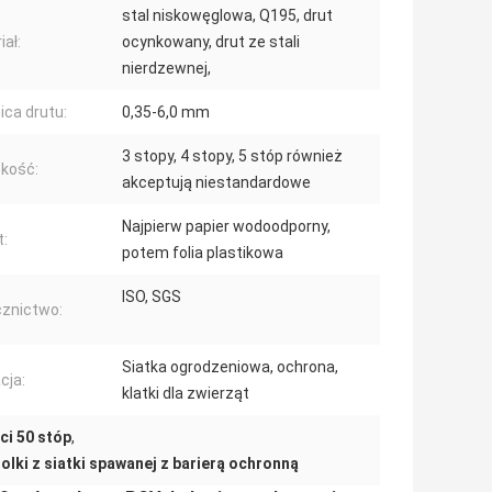
stal niskowęglowa, Q195, drut
iał:
ocynkowany, drut ze stali
nierdzewnej,
ica drutu:
0,35-6,0 mm
3 stopy, 4 stopy, 5 stóp również
kość:
akceptują niestandardowe
Najpierw papier wodoodporny,
t:
potem folia plastikowa
ISO, SGS
znictwo:
Siatka ogrodzeniowa, ochrona,
cja:
klatki dla zwierząt
ci 50 stóp
,
rolki z siatki spawanej z barierą ochronną