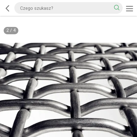
2
/
4