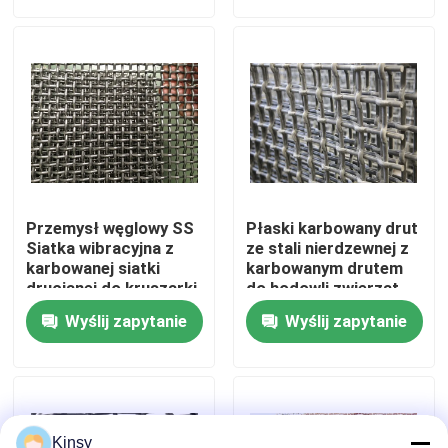
O nas
Wycieczka po fabryce
Kontrola jakości
Przemysł węglowy SS
Płaski karbowany drut
Skontaktuj się z nami
Siatka wibracyjna z
ze stali nierdzewnej z
karbowanej siatki
karbowanym drutem
drucianej do kruszarki
do hodowli zwierząt
do kamienia
gospodarskich
Nowości
Wyślij zapytanie
Wyślij zapytanie
Sprawy
Tkany ekran z siatki drucianej
Kinsy