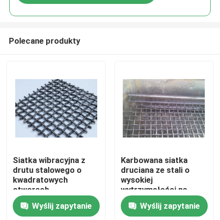
Polecane produkty
Do domu
Siatka wibracyjna z
Karbowana siatka
drutu stalowego o
druciana ze stali o
kwadratowych
wysokiej
Produkty
otworach
wytrzymałości na
rozciąganie
Wyślij zapytanie
Wyślij zapytanie
Pokaz VR