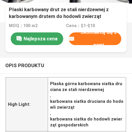
Płaski karbowany drut ze stali nierdzewnej z
karbowanym drutem do hodowli zwierząt
gospodarskich
MOQ：100 m2
Cena：$1-$10
Skontaktuj się z
Najlepsza cena
nami
OPIS PRODUKTU
Płaska górna karbowana siatka dru
ciana ze stali nierdzewnej
,
karbowana siatka druciana do hodo
High Light:
wli zwierząt
,
karbowana siatka do hodowli zwier
ząt gospodarskich